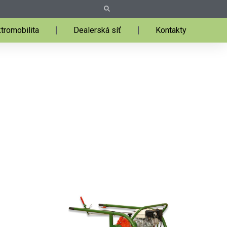
Search
Search
tromobilita
Dealerská síť
Kontakty
Domů
»
Profi technika
»
Sortiment Sembdner