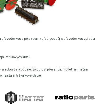
O a převodovkou s pojezdem vpřed, později s převodovkou vpřed a
př. tenisových kurtů.
, robustní a odolné. Životnost přesahující 40 let není ničím
o nejstarší trávníkové stroje.