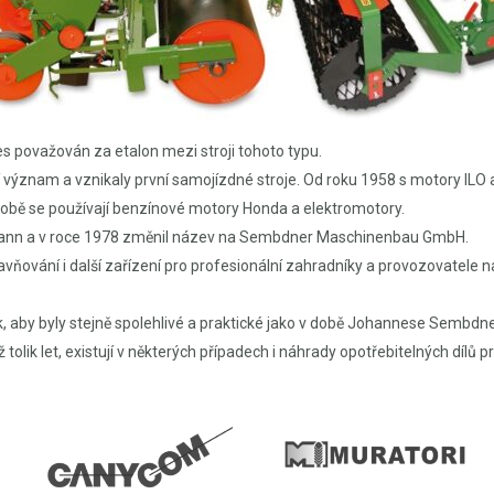
dnes považován za etalon mezi stroji tohoto typu.
ší význam a vznikaly první samojízdné stroje. Od roku 1958 s motory IL
době se používají benzínové motory Honda a elektromotory.
umann a v roce 1978 změnil název na Sembdner Maschinenbau GmbH.
vňování i další zařízení pro profesionální zahradníky a provozovatele na
 aby byly stejně spolehlivé a praktické jako v době Johannese Sembdnera
olik let, existují v některých případech i náhrady opotřebitelných dílů pr