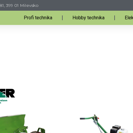
81, 399 01 MiIevsko
Profi technika
Hobby technika
Elek