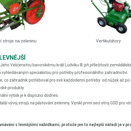
í stroje na zeleninu
Vertikutátory
LEVNĚJŠÍ
j Jeho Veličenstvu bavorskému králi Ludvíku III. při příležitosti zeměd
 vyhledávaným specialistou pro potřeby profesionálního zahradnictví.
, co zahradník potřeboval pro své každodenní potřeby: od nůžek až po s
cké produkty.
lní výtisk je k dispozici dodnes.
lší vývoj strojů na pěstování zeleniny. Vznikl první secí stroj GSD pro v
návání s levnějšími nabídkami, protože jen to nejlepší nářadí je v pr