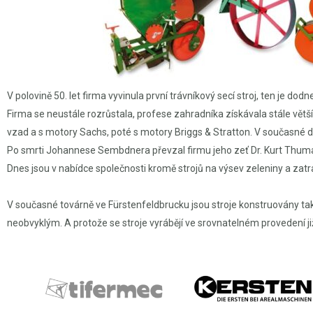
V polovině 50. let firma vyvinula první trávníkový secí stroj, ten je do
Firma se neustále rozrůstala, profese zahradníka získávala stále vět
vzad a s motory Sachs, poté s motory Briggs & Stratton. V současné 
Po smrti Johannese Sembdnera převzal firmu jeho zeť Dr. Kurt Th
Dnes jsou v nabídce společnosti kromě strojů na výsev zeleniny a zatra
V současné továrně ve Fürstenfeldbrucku jsou stroje konstruovány tak,
neobvyklým. A protože se stroje vyrábějí ve srovnatelném provedení již t