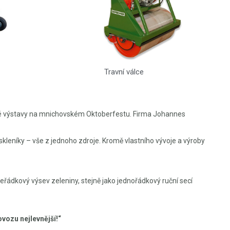
Travní válce
ělské výstavy na mnichovském Oktoberfestu. Firma Johannes
kleníky – vše z jednoho zdroje. Kromě vlastního vývoje a výroby
íceřádkový výsev zeleniny, stejně jako jednořádkový ruční secí
ovozu nejlevnější!“