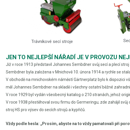
Sec
Trávníkové secí stroje
JEN TO NEJLEPŠÍ NÁŘADÍ JE V PROVOZU NEJ
Již v roce 1913 představil Johannes Sembdner svůj secí a plecí stro
Sembdner byla založena v Mnichově 10. února 1914 a rychle se stala
V obchodě na mnichovském náměstí Gärtnerplatz bylo k dispozici vše
měl Johannes Sembdner na skladě i všechny ostatní běžné zahradni
V roce 1929 byl vydán všeobecný katalog o 210 stranách, jehož originá
V roce 1938 přestěhoval svou firmu do Germeringu; zde zahájil svůj da
stroj HS pro výsev do secích strojů a kypřičů.
Vždy podle hesla: „Prosím, abyste na to vždy pamatovali při porov